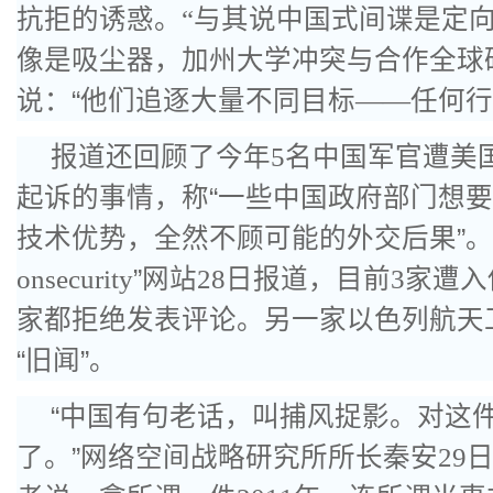
抗拒的诱惑。
“
与其说中国式间谍是定
像是吸尘器，加州大学冲突与合作全球
说：“他们追逐大量不同目标
——
任何行
报道还回顾了今年
5
名中国军官遭美
起诉的事情，称“一些中国政府部门想
技术优势，全然不顾可能的外交后果”。
onsecurity
”网站
28
日报道，目前
3
家遭入
家都拒绝发表评论。另一家以色列航天
“旧闻”。
“中国有句老话，叫捕风捉影。对这
了。”网络空间战略研究所所长秦安
29