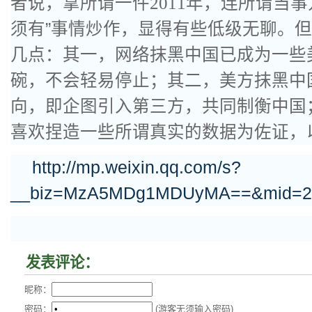
者说，拿所谓一件
2011
年，连所谓当事
须有”事情炒作，显得有些低级无聊。
几点：其一，网络抹黑中国已成为一些
碗，不会轻易停止；其二，美方抹黑中
向，即企图引入第三方，共同制衡中国
喜欢捏造一些所谓真实的数据为佐证，
http://mp.weixin.qq.com/s?
__biz=MzA5MDg1MDUyMA==&mid=200
发表评论：
昵称：
密码：
(游客无须输入密码)